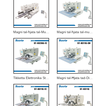
Magni tal-ħjata tal-Mudell Żgħir tal-Ħalq
Magni tal-ħjata tal-mudell tal-ħjata tal-logo elettroniku
Tikketta Elettronika Stitch Pattern Drenaġġ
Magni tal-Ħjata tad-Disinn tat-Tikketti Elettroniċi