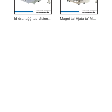
Id-dranaġġ tad-disinn tal-logo elettroniku
Magni tal-Ħjata ta' Mudell Elettroniku