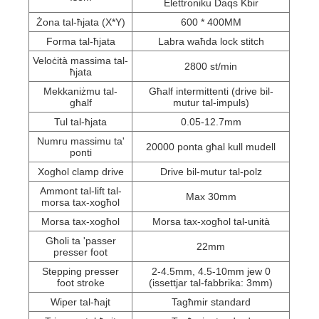
Elettroniku Daqs Kbir
Żona tal-ħjata (X*Y)
600 * 400MM
Forma tal-ħjata
Labra waħda lock stitch
Veloċità massima tal-
2800 st/min
ħjata
Mekkaniżmu tal-
Għalf intermittenti (drive bil-
għalf
mutur tal-impuls)
Tul tal-ħjata
0.05-12.7mm
Numru massimu ta'
20000 ponta għal kull mudell
ponti
Xogħol clamp drive
Drive bil-mutur tal-polz
Ammont tal-lift tal-
Max 30mm
morsa tax-xogħol
Morsa tax-xogħol
Morsa tax-xogħol tal-unità
Għoli ta 'passer
22mm
presser foot
Stepping presser
2-4.5mm, 4.5-10mm jew 0
foot stroke
(issettjar tal-fabbrika: 3mm)
Wiper tal-ħajt
Tagħmir standard