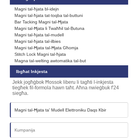
Magni tal-ħjata bl-idejn
Magni tal-ħjata tat-toqba tal-buttuni
Bar Tacking Magni tal-Ħjata
Magni tal-Ħjata li Twaħħil tal-Butuna
Magni tal-ħjata tal-mudell
Magni tal-ħjata tal-ilbies
Magni tal-Ħjata tal-Ħjata Għomja
Stitch Lock Magni tal-ħjata
Magna tal-welting awtomatika tal-but
Ibgħat Inkjesta
Jekk jogħġbok Ħossok liberu li tagħti l-inkjesta
tiegħek fil-formola hawn taħt. Aħna nwieġbuk f'24
siegħa.