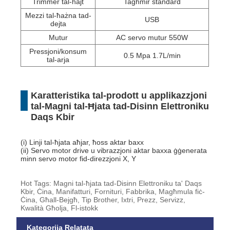
Trimmer tal-ħajt
Tagħmir standard
Mezzi tal-ħażna tad-
USB
dejta
Mutur
AC servo mutur 550W
Pressjoni/konsum
0.5 Mpa 1.7L/min
tal-arja
Karatteristika tal-prodott u applikazzjoni
tal-Magni tal-Ħjata tad-Disinn Elettroniku
Daqs Kbir
(i) Linji tal-ħjata aħjar, ħoss aktar baxx
(ii) Servo motor drive u vibrazzjoni aktar baxxa ġġenerata
minn servo motor fid-direzzjoni X, Y
Hot Tags: Magni tal-ħjata tad-Disinn Elettroniku ta' Daqs
Kbir, Ċina, Manifatturi, Fornituri, Fabbrika, Magħmula fiċ-
Ċina, Għall-Bejgħ, Tip Brother, Ixtri, Prezz, Servizz,
Kwalità Għolja, Fl-istokk
Kategorija Relatata