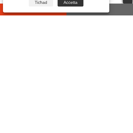
Tiċħad
Aċċetta
whatsapp
E-mail
IKKUNTATJANA
Indirizz:
No7 Yonghe 2ND Road, Żona Funzjonali
Industrijali, Chengdong Street Yueqing, Provinċja
ta 'Zhejiang, iċ-Ċina.
Tel:
+86-15906492353
Email:
sales@chinasuot.com
Fax:
+86-577-6138 3937