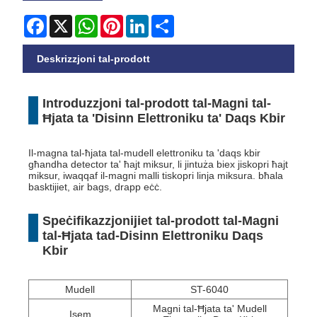
Facebook
X
WhatsApp
Pinterest
LinkedIn
Share
Deskrizzjoni tal-prodott
Introduzzjoni tal-prodott tal-Magni tal-
Ħjata ta 'Disinn Elettroniku ta' Daqs Kbir
Il-magna tal-ħjata tal-mudell elettroniku ta 'daqs kbir
għandha detector ta' ħajt miksur, li jintuża biex jiskopri ħajt
miksur, iwaqqaf il-magni malli tiskopri linja miksura. bħala
basktijiet, air bags, drapp eċċ.
Speċifikazzjonijiet tal-prodott tal-Magni
tal-Ħjata tad-Disinn Elettroniku Daqs
Kbir
Mudell
ST-6040
Magni tal-Ħjata ta' Mudell
Isem