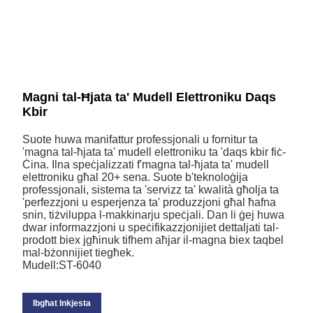
Magni tal-Ħjata ta' Mudell Elettroniku Daqs
Kbir
Suote huwa manifattur professjonali u fornitur ta
'magna tal-ħjata ta' mudell elettroniku ta 'daqs kbir fiċ-
Ċina. Ilna speċjalizzati f'magna tal-ħjata ta' mudell
elettroniku għal 20+ sena. Suote b'teknoloġija
professjonali, sistema ta 'servizz ta' kwalità għolja ta
'perfezzjoni u esperjenza ta' produzzjoni għal ħafna
snin, tiżviluppa l-makkinarju speċjali. Dan li ġej huwa
dwar informazzjoni u speċifikazzjonijiet dettaljati tal-
prodott biex jgħinuk tifhem aħjar il-magna biex taqbel
mal-bżonnijiet tiegħek.
Mudell:ST-6040
Ibgħat Inkjesta