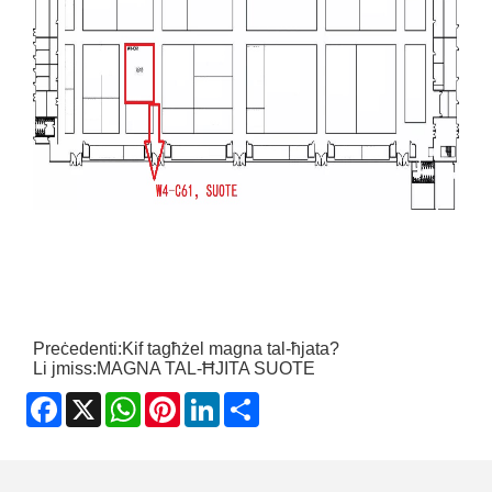
Preċedenti:
Kif tagħżel magna tal-ħjata?
Li jmiss:
MAGNA TAL-ĦJITA SUOTE
Facebook
X
WhatsApp
Pinterest
LinkedIn
Share