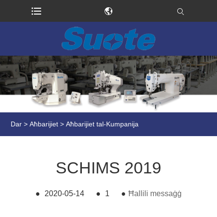
Dar
>
Aħbarijiet
>
Aħbarijiet tal-Kumpanija
SCHIMS 2019
●
2020-05-14
●
1
●
Ħallili messaġġ