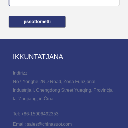
jissottometti
IKKUNTATJANA
Indirizz:
No7 Yonghe 2ND Road, Żona Funzjonali
Industrijali, Chengdong Street Yueqing, Provinċja
ta 'Zhejiang, iċ-Ċina.
Tel:
+86-15906492353
Email:
sales@chinasuot.com