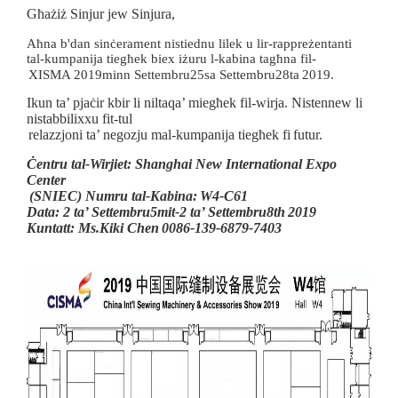
Għażiż Sinjur jew Sinjura,
Aħna b'dan sinċerament nistiednu lilek u lir-rappreżentanti
tal-kumpanija tiegħek biex iżuru l-kabina tagħna fil-
XISMA 201
9
minn Settembru
25
sa Settembru
28
ta
201
9
.
Ikun ta’ pjaċir kbir li niltaqa’ miegħek fil-wirja. Nistennew li
nistabbilixxu fit-tul
relazzjoni ta’ negozju mal-kumpanija tiegħek fi
futur.
Ċentru tal-Wirjiet: Shanghai New International Expo
Center
(SNIEC) Numru tal-Kabina:
W
4-C61
Data: 2 ta’ Settembru
5
mit-2 ta’ Settembru
8
th
201
9
Kuntatt: Ms.Kiki Chen
0086-139-6879-7403