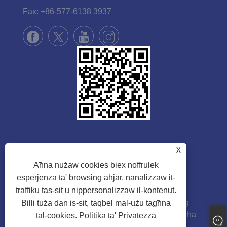
Fax:
+86-577-6138 3937
X
Aħna nużaw cookies biex noffrulek
esperjenza ta' browsing aħjar, nanalizzaw it-
traffiku tas-sit u nippersonalizzaw il-kontenut.
Copyright © 2022 Zhejiang Suote Sewing
Billi tuża dan is-sit, taqbel mal-użu tagħna
Machine Mechanism Co., Ltd Id-drittijiet kollha
tal-cookies.
Politika ta' Privatezza
Riservati