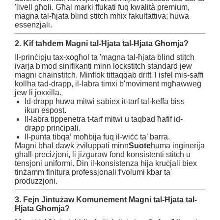
'livell għoli. Għal marki ffukati fuq kwalità premium,
magna tal-ħjata blind stitch mhix fakultattiva; huwa
essenzjali.
2. Kif taħdem Magni tal-Ħjata tal-Ħjata Għomja?
Il-prinċipju tax-xogħol ta 'magna tal-ħjata blind stitch
ivarja b'mod sinifikanti minn lockstitch standard jew
magni chainstitch. Minflok tittaqqab dritt 'l isfel mis-saffi
kollha tad-drapp, il-labra timxi b'moviment mgħawweġ
jew li joxxilla.
Id-drapp huwa mitwi sabiex it-tarf tal-keffa biss
ikun espost.
Il-labra tippenetra t-tarf mitwi u taqbad ħafif id-
drapp prinċipali.
Il-punta tibqa’ moħbija fuq il-wiċċ ta’ barra.
Magni bħal dawk żviluppati minn
Suote
huma inġinerija
għall-preċiżjoni, li jiżguraw fond konsistenti stitch u
tensjoni uniformi. Din il-konsistenza hija kruċjali biex
tinżamm finitura professjonali f'volumi kbar ta'
produzzjoni.
3. Fejn Jintużaw Komunement Magni tal-Ħjata tal-
Ħjata Għomja?