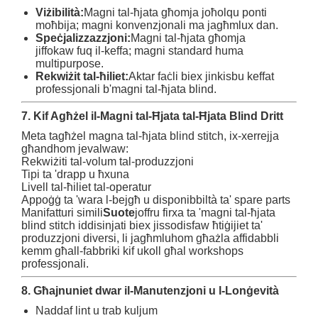
Viżibilità:
Magni tal-ħjata għomja joħolqu ponti
moħbija; magni konvenzjonali ma jagħmlux dan.
Speċjalizzazzjoni:
Magni tal-ħjata għomja
jiffokaw fuq il-keffa; magni standard huma
multipurpose.
Rekwiżit tal-ħiliet:
Aktar faċli biex jinkisbu keffat
professjonali b'magni tal-ħjata blind.
7. Kif Agħżel il-Magni tal-Ħjata tal-Ħjata Blind Dritt
Meta tagħżel magna tal-ħjata blind stitch, ix-xerrejja
għandhom jevalwaw:
Rekwiżiti tal-volum tal-produzzjoni
Tipi ta 'drapp u ħxuna
Livell tal-ħiliet tal-operatur
Appoġġ ta 'wara l-bejgħ u disponibbiltà ta' spare parts
Manifatturi simili
Suote
joffru firxa ta 'magni tal-ħjata
blind stitch iddisinjati biex jissodisfaw ħtiġijiet ta'
produzzjoni diversi, li jagħmluhom għażla affidabbli
kemm għall-fabbriki kif ukoll għal workshops
professjonali.
8. Għajnuniet dwar il-Manutenzjoni u l-Lonġevità
Naddaf lint u trab kuljum