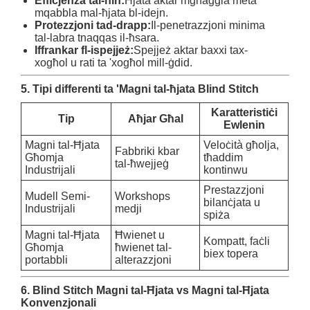
Effiċjenza tal-ħin:
Ħjata aktar mgħaġġla meta
mqabbla mal-ħjata bl-idejn.
Protezzjoni tad-drapp:
Il-penetrazzjoni minima
tal-labra tnaqqas il-ħsara.
Iffrankar fl-ispejjeż:
Spejjeż aktar baxxi tax-
xogħol u rati ta 'xogħol mill-ġdid.
5. Tipi differenti ta 'Magni tal-ħjata Blind Stitch
Karatteristiċi
Tip
Aħjar Għal
Ewlenin
Magni tal-Ħjata
Veloċità għolja,
Fabbriki kbar
Għomja
tħaddim
tal-ħwejjeġ
Industrijali
kontinwu
Prestazzjoni
Mudell Semi-
Workshops
bilanċjata u
Industrijali
medji
spiża
Magni tal-Ħjata
Ħwienet u
Kompatt, faċli
Għomja
ħwienet tal-
biex topera
portabbli
alterazzjoni
6. Blind Stitch Magni tal-Ħjata vs Magni tal-Ħjata
Konvenzjonali