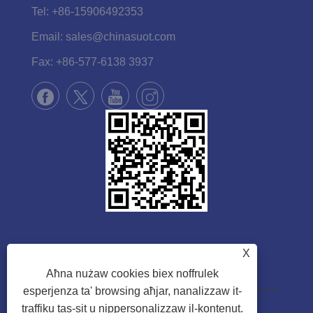
Tel:
+86-15906492353
Email:
sales@chinasuot.com
Fax:
+86-577-6138 3937
X
Aħna nużaw cookies biex noffrulek
esperjenza ta' browsing aħjar, nanalizzaw it-
traffiku tas-sit u nippersonalizzaw il-kontenut.