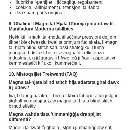
Illubrikha l-partijiet li jiċċaqilqu regolarment
Iċċekkja l-allinjament u t-tensjoni tal-labra
Uża spare parts oriġinali
9. Għaliex il-Magni tal-Ħjata Għomja jimpurtaw fil-
Manifattura Moderna tal-Ilbies
Hekk kif il-marki tal-moda jiffaċċjaw pressjoni dejjem
tikber biex iwasslu kwalità primjum fuq skala, il-magni
tal-ħjata blind stitch saru assi strateġiku. Huma
jnaqqsu d-distakk bejn is-sengħa u l-effiċjenza
industrijali, u jiżguraw li l-ħwejjeġ jilħqu l-aspettattivi
kemm estetiċi kif ukoll kummerċjali.
10. Mistoqsijiet Frekwenti (FAQ)
Magna tal-ħjata blind stitch hija adattata għal dawk
li jibdew?
Iva, b'taħriġ bażiku, il-biċċa l-kbira tal-operaturi jistgħu
jitgħallmu malajr jużaw magna tal-ħjata blind stitch
b'mod effettiv.
Magna waħda tista 'timmaniġġja drappijiet
differenti?
Mudelli ta 'kwalità għolja jistgħu jimmaniġġjaw suf,