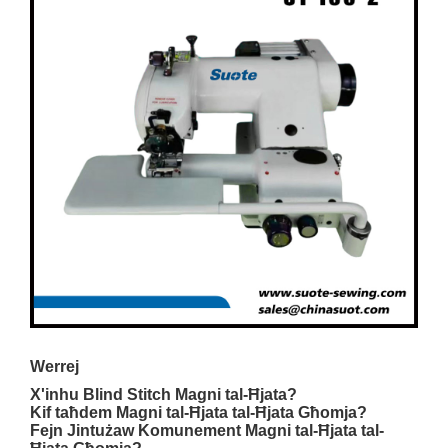
Werrej
X'inhu Blind Stitch Magni tal-Ħjata?
Kif taħdem Magni tal-Ħjata tal-Ħjata Għomja?
Fejn Jintużaw Komunement Magni tal-Ħjata tal-