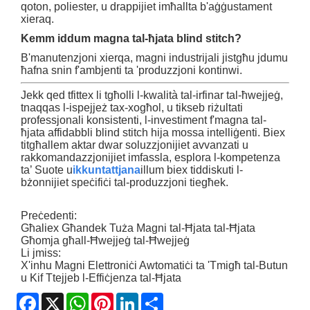
qoton, poliester, u drappijiet imħallta b'aġġustament
xieraq.
Kemm iddum magna tal-ħjata blind stitch?
B'manutenzjoni xierqa, magni industrijali jistgħu jdumu
ħafna snin f'ambjenti ta 'produzzjoni kontinwi.
Jekk qed tfittex li tgħolli l-kwalità tal-irfinar tal-ħwejjeġ,
tnaqqas l-ispejjeż tax-xogħol, u tikseb riżultati
professjonali konsistenti, l-investiment f'magna tal-
ħjata affidabbli blind stitch hija mossa intelliġenti. Biex
titgħallem aktar dwar soluzzjonijiet avvanzati u
rakkomandazzjonijiet imfassla, esplora l-kompetenza
ta’ Suote u
ikkuntattjana
illum biex tiddiskuti l-
bżonnijiet speċifiċi tal-produzzjoni tiegħek.
Preċedenti:
Għaliex Għandek Tuża Magni tal-Ħjata tal-Ħjata
Għomja għall-Ħwejjeġ tal-Ħwejjeġ
Li jmiss:
X'inhu Magni Elettroniċi Awtomatiċi ta 'Tmigħ tal-Butun
u Kif Ttejjeb l-Effiċjenza tal-Ħjata
Facebook
X
WhatsApp
Pinterest
LinkedIn
Share