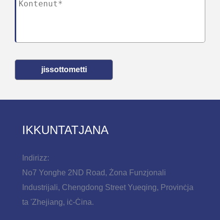
jissottometti
IKKUNTATJANA
Indirizz:
No7 Yonghe 2ND Road, Żona Funzjonali
Industrijali, Chengdong Street Yueqing, Provinċja
ta 'Zhejiang, iċ-Ċina.