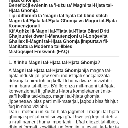
Ħjata Għomja?
Benefiċċji ewlenin ta 'l-użu ta' Magni tal-Ħjata tal-
Ħjata Għomja
Tipi differenti ta 'magni tal-ħjata tal-blind stitch
Magni tal-Ħjata tal-Ħjata Għomja vs Magni tal-Ħjata
Konvenzjonali
Kif Agħżel il-Magni tal-Ħjata tal-Ħjata Blind Dritt
Għajnuniet dwar il-Manutenzjoni u l-Lonġevità
Għaliex il-Magni tal-Ħjata Għomja jimpurtaw fil-
Manifattura Moderna tal-Ilbies
Mistoqsijiet Frekwenti (FAQ)
1. X'inhu Magni tal-Ħjata tal-Ħjata Għomja?
A
Magni tal-Ħjata tal-Ħjata Għomja
hija magna tal-
ħjata industrijali jew semi-industrijali speċjalizzata
ddisinjata biex toħloq keffat li huma kważi inviżibbli
minn barra tal-ilbies. B'differenza mill-magni tal-ħjata
konvenzjonali li jgħaddu l-labra kompletament mis-
saffi kollha tad-drapp, magni tal-ħjata għomja
jippenetraw biss parti mill-materjal, jaqbdu biss ftit ħjut
fuq in-naħa viżibbli.
Dan il-metodu uniku tal-ħjata jagħmel il-magni tal-ħjata
għomja speċjalment siewja għal ħwejjeġ fejn id-dehra
u r-raffinament huma importanti—bħal qliezet tal-ilbies,
dbielet formali, kowtijiet, uniformijiet u tessuti tad-dar ta