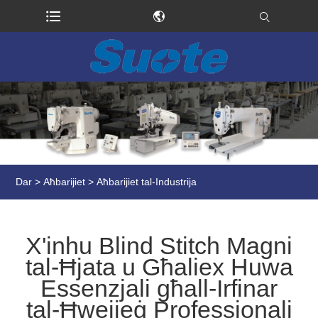
Dar
>
Aħbarijiet
>
Aħbarijiet tal-Industrija
X'inhu Blind Stitch Magni
tal-Ħjata u Għaliex Huwa
Essenzjali għall-Irfinar
tal-Ħwejjeġ Professjonali