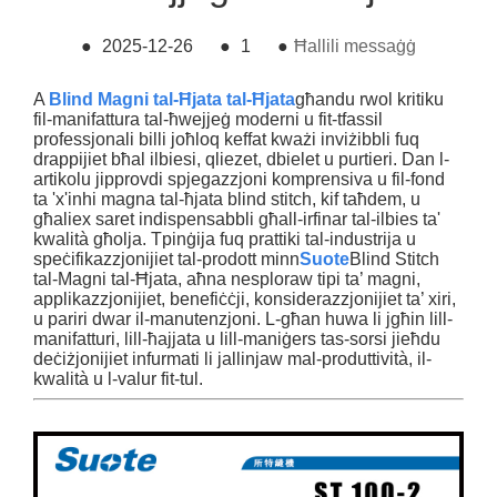
●
2025-12-26
●
1
●
Ħallili messaġġ
A
Bli
nd Magni tal-Ħjata tal-Ħjata
għandu rwol kritiku
fil-manifattura tal-ħwejjeġ moderni u fit-tfassil
professjonali billi joħloq keffat kważi inviżibbli fuq
drappijiet bħal ilbiesi, qliezet, dbielet u purtieri. Dan l-
artikolu jipprovdi spjegazzjoni komprensiva u fil-fond
ta 'x'inhi magna tal-ħjata blind stitch, kif taħdem, u
għaliex saret indispensabbli għall-irfinar tal-ilbies ta'
kwalità għolja. Tpinġija fuq prattiki tal-industrija u
speċifikazzjonijiet tal-prodott minn
Suote
Blind Stitch
tal-Magni tal-Ħjata, aħna nesploraw tipi ta’ magni,
applikazzjonijiet, benefiċċji, konsiderazzjonijiet ta’ xiri,
u pariri dwar il-manutenzjoni. L-għan huwa li jgħin lill-
manifatturi, lill-ħajjata u lill-maniġers tas-sorsi jieħdu
deċiżjonijiet infurmati li jallinjaw mal-produttività, il-
kwalità u l-valur fit-tul.