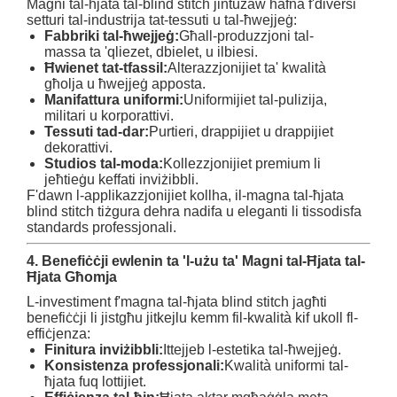
Magni tal-ħjata tal-blind stitch jintużaw ħafna f'diversi
setturi tal-industrija tat-tessuti u tal-ħwejjeġ:
Fabbriki tal-ħwejjeġ:
Għall-produzzjoni tal-
massa ta 'qliezet, dbielet, u ilbiesi.
Ħwienet tat-tfassil:
Alterazzjonijiet ta' kwalità
għolja u ħwejjeġ apposta.
Manifattura uniformi:
Uniformijiet tal-pulizija,
militari u korporattivi.
Tessuti tad-dar:
Purtieri, drappijiet u drappijiet
dekorattivi.
Studios tal-moda:
Kollezzjonijiet premium li
jeħtieġu keffati inviżibbli.
F'dawn l-applikazzjonijiet kollha, il-magna tal-ħjata
blind stitch tiżgura dehra nadifa u eleganti li tissodisfa
standards professjonali.
4. Benefiċċji ewlenin ta 'l-użu ta' Magni tal-Ħjata tal-
Ħjata Għomja
L-investiment f'magna tal-ħjata blind stitch jagħti
benefiċċji li jistgħu jitkejlu kemm fil-kwalità kif ukoll fl-
effiċjenza:
Finitura inviżibbli:
Ittejjeb l-estetika tal-ħwejjeġ.
Konsistenza professjonali:
Kwalità uniformi tal-
ħjata fuq lottijiet.