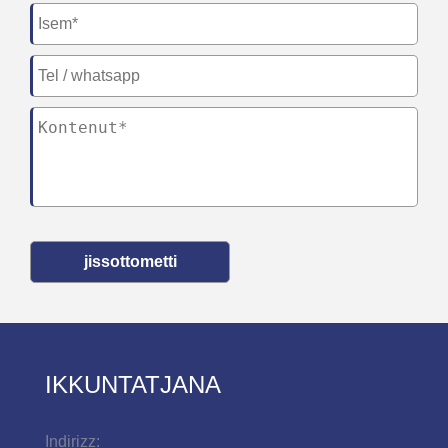
jissottometti
IKKUNTATJANA
Indirizz: