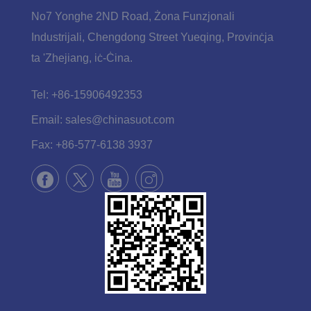
No7 Yonghe 2ND Road, Żona Funzjonali
Industrijali, Chengdong Street Yueqing, Provinċja
ta 'Zhejiang, iċ-Ċina.
Tel:
+86-15906492353
Email:
sales@chinasuot.com
Fax:
+86-577-6138 3937