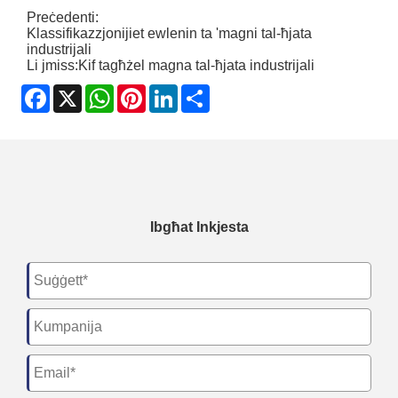
Preċedenti:
Klassifikazzjonijiet ewlenin ta 'magni tal-ħjata
industrijali
Li jmiss:
Kif tagħżel magna tal-ħjata industrijali
Facebook
X
WhatsApp
Pinterest
LinkedIn
Share
Ibgħat Inkjesta