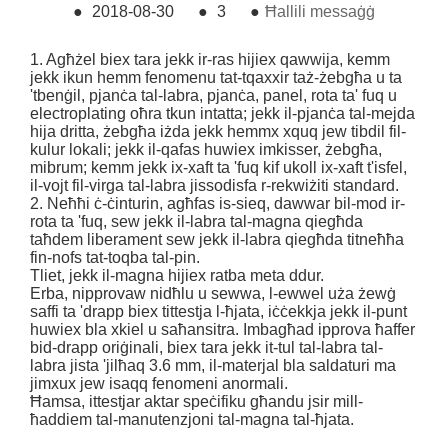
●
2018-08-30
●
3
●
Ħallili messaġġ
1. Agħżel biex tara jekk ir-ras hijiex qawwija, kemm
jekk ikun hemm fenomenu tat-tqaxxir taż-żebgħa u ta
'tbenġil, pjanċa tal-labra, pjanċa, panel, rota ta' fuq u
electroplating oħra tkun intatta; jekk il-pjanċa tal-mejda
hija dritta, żebgħa iżda jekk hemmx xquq jew tibdil fil-
kulur lokali; jekk il-qafas huwiex imkisser, żebgħa,
mibrum; kemm jekk ix-xaft ta 'fuq kif ukoll ix-xaft t'isfel,
il-vojt fil-virga tal-labra jissodisfa r-rekwiżiti standard.
2. Neħħi ċ-ċinturin, agħfas is-sieq, dawwar bil-mod ir-
rota ta 'fuq, sew jekk il-labra tal-magna qiegħda
taħdem liberament sew jekk il-labra qiegħda titneħħa
fin-nofs tat-toqba tal-pin.
Tliet, jekk il-magna hijiex ratba meta ddur.
Erba, nipprovaw nidħlu u sewwa, l-ewwel uża żewġ
saffi ta 'drapp biex tittestja l-ħjata, iċċekkja jekk il-punt
huwiex bla xkiel u saħansitra. Imbagħad ipprova ħaffer
bid-drapp oriġinali, biex tara jekk it-tul tal-labra tal-
labra jista 'jilħaq 3.6 mm, il-materjal bla saldaturi ma
jimxux jew isaqq fenomeni anormali.
Ħamsa, ittestjar aktar speċifiku għandu jsir mill-
ħaddiem tal-manutenzjoni tal-magna tal-ħjata.