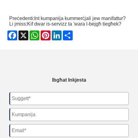
Preċedenti:
Int kumpanija kummerċjali jew manifattur?
Li jmiss:
Kif dwar is-servizz ta 'wara l-bejgħ tiegħek?
Facebook
X
WhatsApp
Pinterest
LinkedIn
Share
Ibgħat Inkjesta