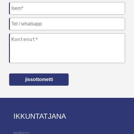
jissottometti
IKKUNTATJANA
Indirizz: