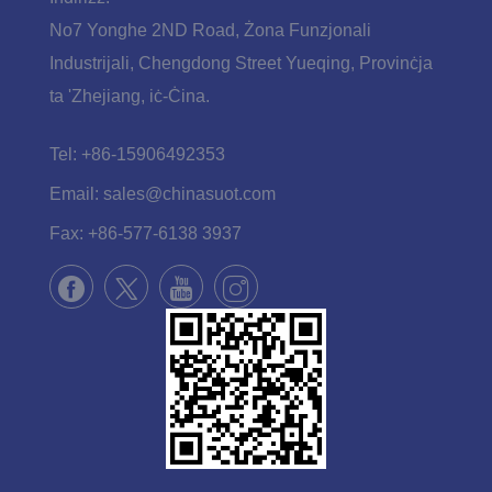
No7 Yonghe 2ND Road, Żona Funzjonali
Industrijali, Chengdong Street Yueqing, Provinċja
ta 'Zhejiang, iċ-Ċina.
Tel:
+86-15906492353
Email:
sales@chinasuot.com
Fax:
+86-577-6138 3937