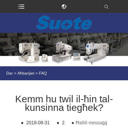
Dar
>
Aħbarijiet
>
FAQ
Kemm hu twil il-ħin tal-
kunsinna tiegħek?
●
2018-08-31
●
2
●
Ħallili messaġġ