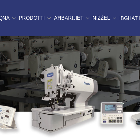
QNA
PRODOTTI
AĦBARIJIET
NIŻŻEL
IBGĦAT 