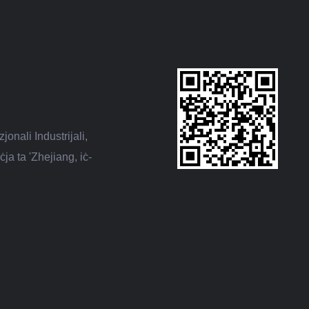
ali Industrijali,
a ta 'Zhejiang, iċ-