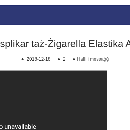
Isplikar taż-Żigarella Elastika
●
2018-12-18
●
2
●
Ħallili messaġġ