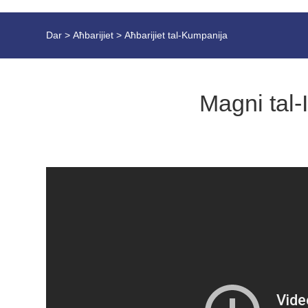
Dar
>
Aħbarijiet
>
Aħbarijiet tal-Kumpanija
Magni tal-