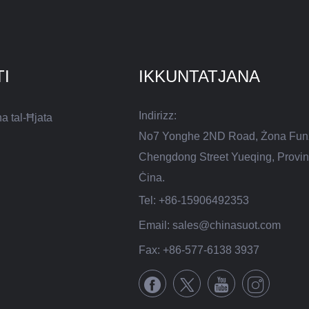
I
IKKUNTATJANA
Indirizz:
a tal-Ħjata
No7 Yonghe 2ND Road, Żona Funzjon
Chengdong Street Yueqing, Provinċj
Ċina.
Tel:
+86-15906492353
Email:
sales@chinasuot.com
Fax:
+86-577-6138 3937