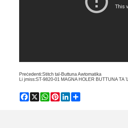
Preċedenti:
Stitch tal-Buttuna Awtomatika
Li jmiss:
ST-9820-01 MAGNA HOLER BUTTUNA TA '
Facebook
X
WhatsApp
Pinterest
LinkedIn
Share