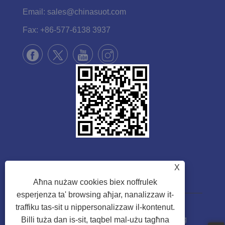
Email:
sales@chinasuot.com
Fax:
+86-577-6138 3937
X
Aħna nużaw cookies biex noffrulek
esperjenza ta' browsing aħjar, nanalizzaw it-
traffiku tas-sit u nippersonalizzaw il-kontenut.
Copyright © 2022 Zhejiang Suote Sewing
Billi tuża dan is-sit, taqbel mal-użu tagħna