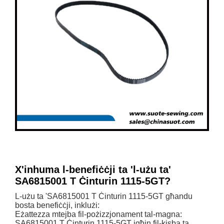
X'inhuma l-benefiċċji ta 'l-użu ta'
SA6815001 T Ċinturin 1115-5GT?
L-użu ta 'SA6815001 T Ċinturin 1115-5GT għandu
bosta benefiċċji, inklużi:
Eżattezza mtejba fil-pożizzjonament tal-magna:
SA6815001 T Ċinturin 1115-5GT jgħin fil-kisba ta