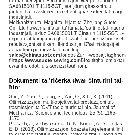
ta' manutenzjoni. B'manutenzjoni xierqa, iċ-ċinturin
SA6815001 T 1115-5GT jista 'jdum għas-snin, u
jagħmilha investiment eċċellenti għas-sidien tal-magni
industrijali.
Mekkaniżmu tal-Magni tal-Ħjata ta 'Zhejiang Suote
Co., Ltd huwa manifattur ta' fama ta 'partijiet tal-magna
industrijali, inkluż SA6815001 T Ċinturin 1115-5GT. L-
impenn tal-kumpanija għall-kwalità u l-preċiżjoni kiseb
reputazzjoni sinifikanti fl-industrija. Għal mistoqsijiet,
aqbadhom permezz ta 'email fuq
sales@chinasuot.com
Jonqos Żur il-websajt tagħhom
fi
https://www.suote-sewing.com
Biex titgħallem aktar
dwar il-prodotti u s-servizzi tagħhom.
Dokumenti ta 'riċerka dwar ċinturini tal-
ħin:
Sun, Y., Yao, B., Tong, S., Yan, Q., & Li, X. (2011).
Ottimizzazzjoni multi-objettiva tal-prestazzjoni tat-
trasmissjoni ta 'CVT taċ-ċinturin tal-ħin. Journal of
Mechanical Science and Technology, 25 (5), 1165-
1173.
Prakash, J., Vishwakarma, R. K., Kumar, A., & Freitas,
E. D. (2018). Ottimizzazzjoni bbażata fuq element finit
ta 'drive taċ-ċinturin imqatta'. Mekkaniżmu u Teorija tal-