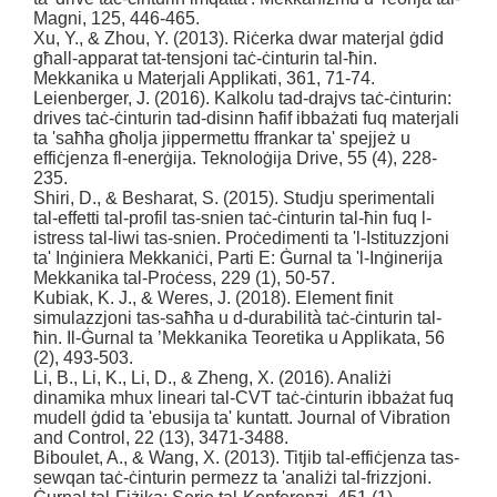
Magni, 125, 446-465.
Xu, Y., & Zhou, Y. (2013). Riċerka dwar materjal ġdid
għall-apparat tat-tensjoni taċ-ċinturin tal-ħin.
Mekkanika u Materjali Applikati, 361, 71-74.
Leienberger, J. (2016). Kalkolu tad-drajvs taċ-ċinturin:
drives taċ-ċinturin tad-disinn ħafif ibbażati fuq materjali
ta 'saħħa għolja jippermettu ffrankar ta' spejjeż u
effiċjenza fl-enerġija. Teknoloġija Drive, 55 (4), 228-
235.
Shiri, D., & Besharat, S. (2015). Studju sperimentali
tal-effetti tal-profil tas-snien taċ-ċinturin tal-ħin fuq l-
istress tal-liwi tas-snien. Proċedimenti ta 'l-Istituzzjoni
ta' Inġiniera Mekkaniċi, Parti E: Ġurnal ta 'l-Inġinerija
Mekkanika tal-Proċess, 229 (1), 50-57.
Kubiak, K. J., & Weres, J. (2018). Element finit
simulazzjoni tas-saħħa u d-durabilità taċ-ċinturin tal-
ħin. Il-Ġurnal ta ’Mekkanika Teoretika u Applikata, 56
(2), 493-503.
Li, B., Li, K., Li, D., & Zheng, X. (2016). Analiżi
dinamika mhux lineari tal-CVT taċ-ċinturin ibbażat fuq
mudell ġdid ta 'ebusija ta' kuntatt. Journal of Vibration
and Control, 22 (13), 3471-3488.
Biboulet, A., & Wang, X. (2013). Titjib tal-effiċjenza tas-
sewqan taċ-ċinturin permezz ta 'analiżi tal-frizzjoni.