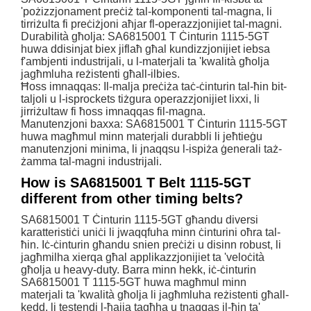
'pożizzjonament preċiż tal-komponenti tal-magna, li
tirriżulta fi preċiżjoni aħjar fl-operazzjonijiet tal-magni.
Durabilità għolja: SA6815001 T Ċinturin 1115-5GT
huwa ddisinjat biex jiflaħ għal kundizzjonijiet iebsa
f'ambjenti industrijali, u l-materjali ta 'kwalità għolja
jagħmluha reżistenti għall-ilbies.
Ħoss imnaqqas: Il-malja preċiża taċ-ċinturin tal-ħin bit-
taljoli u l-isprockets tiżgura operazzjonijiet lixxi, li
jirriżultaw fi ħoss imnaqqas fil-magna.
Manutenzjoni baxxa: SA6815001 T Ċinturin 1115-5GT
huwa magħmul minn materjali durabbli li jeħtieġu
manutenzjoni minima, li jnaqqsu l-ispiża ġenerali taż-
żamma tal-magni industrijali.
How is SA6815001 T Belt 1115-5GT
different from other timing belts?
SA6815001 T Ċinturin 1115-5GT għandu diversi
karatteristiċi uniċi li jwaqqfuha minn ċinturini oħra tal-
ħin. Iċ-ċinturin għandu snien preċiżi u disinn robust, li
jagħmilha xierqa għal applikazzjonijiet ta 'veloċità
għolja u heavy-duty. Barra minn hekk, iċ-ċinturin
SA6815001 T 1115-5GT huwa magħmul minn
materjali ta 'kwalità għolja li jagħmluha reżistenti għall-
kedd, li testendi l-ħajja tagħha u tnaqqas il-ħin ta'