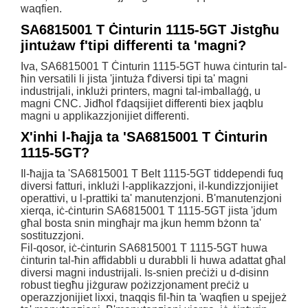
waqfien.
SA6815001 T Ċinturin 1115-5GT Jistgħu
jintużaw f'tipi differenti ta 'magni?
Iva, SA6815001 T Ċinturin 1115-5GT huwa ċinturin tal-
ħin versatili li jista 'jintuża f'diversi tipi ta' magni
industrijali, inklużi printers, magni tal-imballaġġ, u
magni CNC. Jidħol f'daqsijiet differenti biex jaqblu
magni u applikazzjonijiet differenti.
X'inhi l-ħajja ta 'SA6815001 T Ċinturin
1115-5GT?
Il-ħajja ta 'SA6815001 T Belt 1115-5GT tiddependi fuq
diversi fatturi, inklużi l-applikazzjoni, il-kundizzjonijiet
operattivi, u l-prattiki ta' manutenzjoni. B'manutenzjoni
xierqa, iċ-ċinturin SA6815001 T 1115-5GT jista 'jdum
għal bosta snin mingħajr ma jkun hemm bżonn ta'
sostituzzjoni.
Fil-qosor, iċ-ċinturin SA6815001 T 1115-5GT huwa
ċinturin tal-ħin affidabbli u durabbli li huwa adattat għal
diversi magni industrijali. Is-snien preċiżi u d-disinn
robust tiegħu jiżguraw pożizzjonament preċiż u
operazzjonijiet lixxi, tnaqqis fil-ħin ta 'waqfien u spejjeż