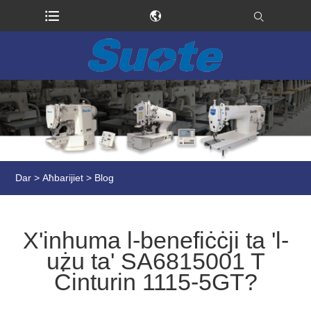
Dar
>
Aħbarijiet
>
Blog
X'inhuma l-benefiċċji ta 'l-
użu ta' SA6815001 T
Ċinturin 1115-5GT?