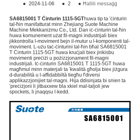
●
2024-11-06
●
2
●
Ħallili messaġġ
SA6815001 T Ċinturin 1115-5GT
huwa tip ta 'ċinturin
tal-ħin manifatturat minn Zhejiang Suote Machine
Machine Mekkaniżmu Co., Ltd. Dan iċ-ċinturin tal-ħin
huwa komunement użat fil-magni industrijali biex
jikkontrolla l-moviment bejn il-mutur u l-komponenti tal-
moviment. L-użu taċ-ċinturini tal-ħin bħal SA6815001
T Ċinturin 1115-5GT huwa kruċjali biex jinkisbu
movimenti preċiżi u pożizzjonament fil-magni
industrijali. Iċ-ċinturin SA6815001 T 1115-5GT huwa
magħmul minn materjali ta 'kwalità għolja biex jiżgura
d-durabilità u l-affidabbiltà tiegħu f'diversi
applikazzjonijiet tal-magni. Hija ddisinjata bi snien ta
'preċiżjoni li jitbaxxew bla xkiel mal-taljoli jew
spockets, li jnaqqsu l-kedd.