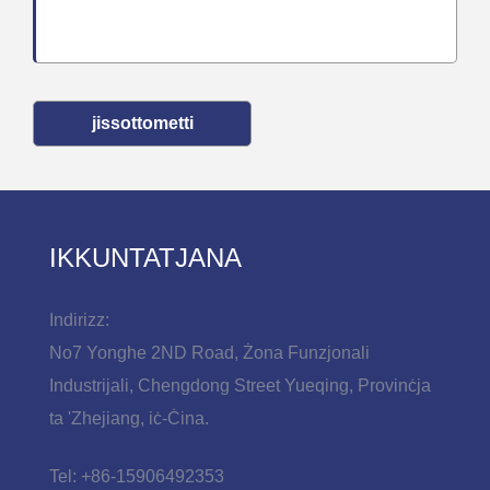
jissottometti
IKKUNTATJANA
Indirizz:
No7 Yonghe 2ND Road, Żona Funzjonali
Industrijali, Chengdong Street Yueqing, Provinċja
ta 'Zhejiang, iċ-Ċina.
Tel:
+86-15906492353