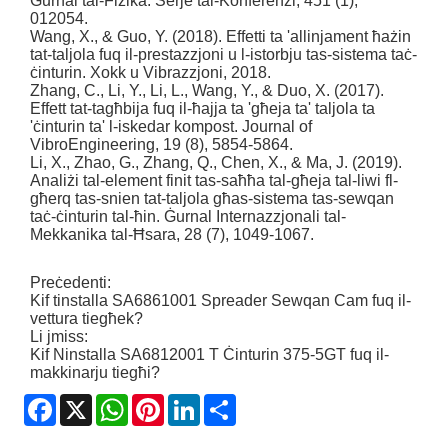
Ġurnal tal-Fiżika: Serje tal-Konferenzi, 451 (1),
012054.
Wang, X., & Guo, Y. (2018). Effetti ta 'allinjament ħażin
tat-taljola fuq il-prestazzjoni u l-istorbju tas-sistema taċ-
ċinturin. Xokk u Vibrazzjoni, 2018.
Zhang, C., Li, Y., Li, L., Wang, Y., & Duo, X. (2017).
Effett tat-tagħbija fuq il-ħajja ta 'għeja ta' taljola ta
'ċinturin ta' l-iskedar kompost. Journal of
VibroEngineering, 19 (8), 5854-5864.
Li, X., Zhao, G., Zhang, Q., Chen, X., & Ma, J. (2019).
Analiżi tal-element finit tas-saħħa tal-għeja tal-liwi fl-
għerq tas-snien tat-taljola għas-sistema tas-sewqan
taċ-ċinturin tal-ħin. Ġurnal Internazzjonali tal-
Mekkanika tal-Ħsara, 28 (7), 1049-1067.
Preċedenti:
Kif tinstalla SA6861001 Spreader Sewqan Cam fuq il-
vettura tiegħek?
Li jmiss:
Kif Ninstalla SA6812001 T Ċinturin 375-5GT fuq il-
makkinarju tiegħi?
Facebook
X
WhatsApp
Pinterest
LinkedIn
Share