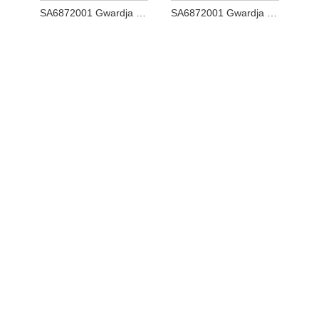
SA6872001 Gwardja tal-labra u
SA6872001 Gwardja tal-labra u