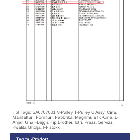
Hot Tags: SA6707001 V-Pulley T-Pulley U Assy, Ċina,
Manifatturi, Fornituri, Fabbrika, Magħmula fiċ-Ċina, L-
Aħjar, Għall-Bejgħ, Tip Brother, Ixtri, Prezz, Servizz,
Kwalità Għolja, Fl-istokk
Tag tal-Prodott