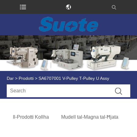
Dar
>
Prodotti
> SA6707001 V-Pulley T-Pulley U Assy
Il-Prodotti Kollha
Mudell tal-Magna tal-Ħjata