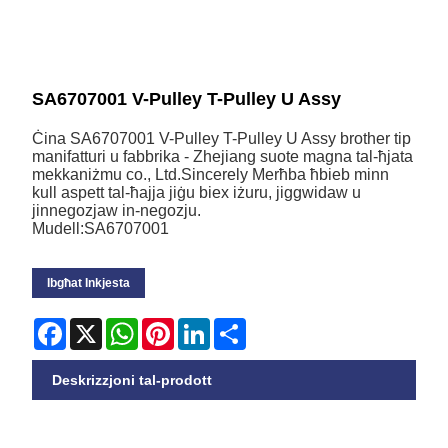
SA6707001 V-Pulley T-Pulley U Assy
Ċina SA6707001 V-Pulley T-Pulley U Assy brother tip
manifatturi u fabbrika - Zhejiang suote magna tal-ħjata
mekkaniżmu co., Ltd.Sincerely Merħba ħbieb minn
kull aspett tal-ħajja jiġu biex iżuru, jiggwidaw u
jinnegozjaw in-negozju.
Mudell:SA6707001
Ibgħat Inkjesta
Facebook
X
WhatsApp
Pinterest
LinkedIn
Share
Deskrizzjoni tal-prodott