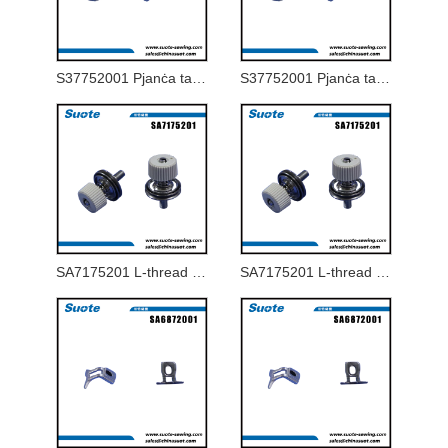
S37752001 Pjanċa tal-griżmejn 1.8-J għal 9820-02
S37752001 Pjanċa tal-griżmejn 1.8-J għal 9820-02
SA7175201 L-thread tensjoni tax-xaft assy
SA7175201 L-thread tensjoni tax-xaft assy